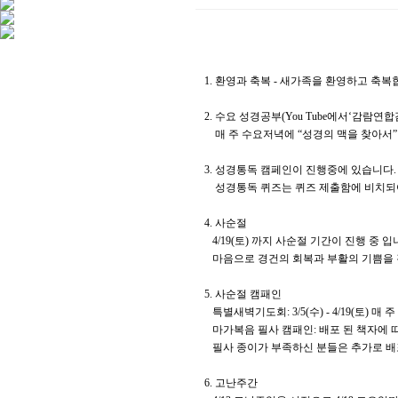
1. 환영과 축복 - 새가족을 환영하고 축
2. 수요 성경공부(You Tube에서‘감람연
매 주 수요저녁에 “성경의 맥을 찾아서
3. 성경통독 캠페인이 진행중에 있습니다
성경통독 퀴즈는 퀴즈 제출함에 비치되어
4. 사순절
4/19(토) 까지 사순절 기간이 진행 중
마음으로 경건의 회복과 부활의 기쁨을 
5. 사순절 캠패인
특별새벽기도회: 3/5(수) - 4/19(토) 매 주 
마가복음 필사 캠패인: 배포 된 책자에 
필사 종이가 부족하신 분들은 추가로 배
6. 고난주간