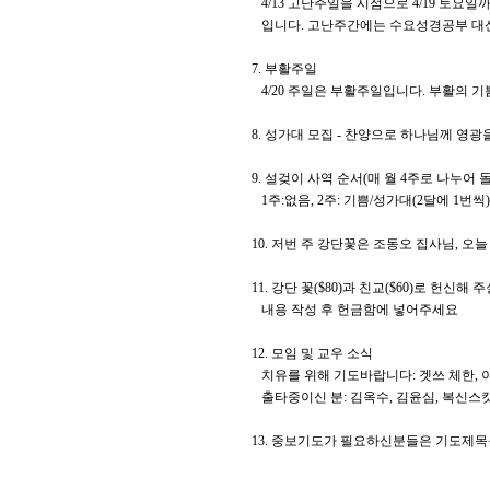
4/13 고난주일을 시점으로 4/19 토요일까지
입니다. 고난주간에는 수요성경공부 대신
7. 부활주일
4/20 주일은 부활주일입니다. 부활의 기
8. 성가대 모집 - 찬양으로 하나님께 영
9. 설겆이 사역 순서(매 월 4주로 나누어 
1주:없음, 2주: 기쁨/성가대(2달에 1번씩),
10. 저번 주 강단꽃은 조동오 집사님, 
11. 강단 꽃($80)과 친교($60)로 헌
내용 작성 후 헌금함에 넣어주세요
12. 모임 및 교우 소식
치유를 위해 기도바랍니다: 겟쓰 체한, 이
출타중이신 분: 김옥수, 김윤심, 복신스캇
13. 중보기도가 필요하신분들은 기도제